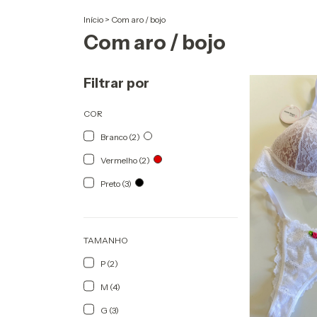
Início
>
Com aro / bojo
Com aro / bojo
Filtrar por
COR
Branco (2)
Vermelho (2)
Preto (3)
TAMANHO
P (2)
M (4)
G (3)