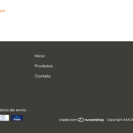
eça!
Início
Produtos
Contato
eios de envio
Copyright AMClo