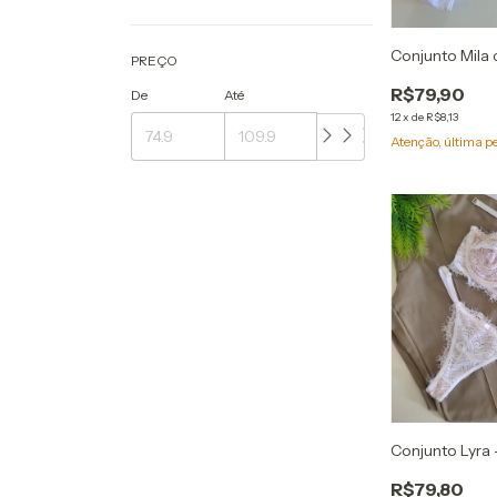
Conjunto Mila
PREÇO
R$79,90
De
Até
12
x
de
R$8,13
Atenção, última p
Conjunto Lyra
R$79,80