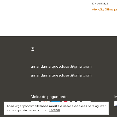
12
x
de
R$8,12
Atenção, última p
amandamarquescloset@gmail.com
amandamarquescloset@gmail.com
Meios de pagamento
M
Ao navegar por este site
você aceita o uso de cookies
para agilizar
a sua experiência de compra.
Entendi