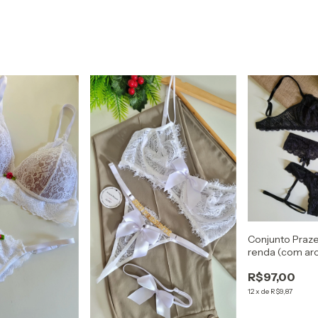
Conjunto Prazer
renda (com ar
R$97,00
12
x
de
R$9,87