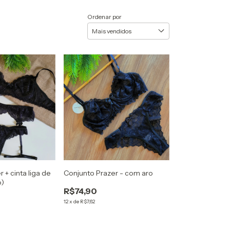
Ordenar por
 + cinta liga de
Conjunto Prazer - com aro
o)
R$74,90
12
x
de
R$7,62