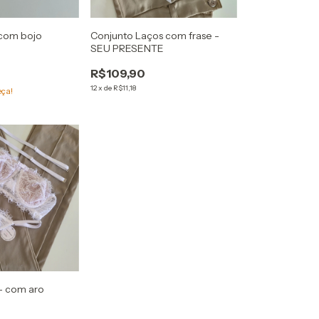
 com bojo
Conjunto Laços com frase -
SEU PRESENTE
R$109,90
12
x
de
R$11,18
eça!
 - com aro