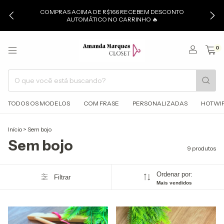
COMPRAS ACIMA DE R$166 RECEBEM DESCONTO
AUTOMÁTICO NO CARRINHO 🔥
0
TODOS OS MODELOS
COM FRASE
PERSONALIZADAS
HOTWI
Início
>
Sem bojo
Sem bojo
9 produtos
Ordenar por:
Filtrar
Mais vendidos