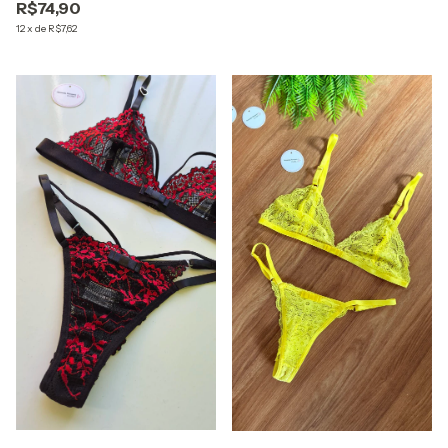
R$74,90
12
x
de
R$7,62