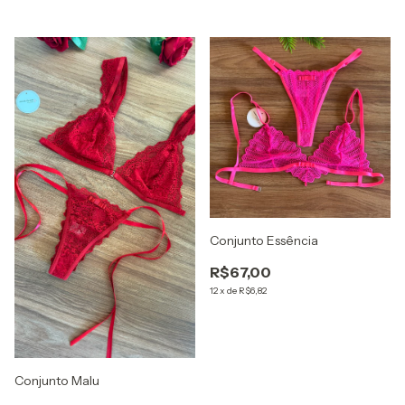
Conjunto Essência
R$67,00
12
x
de
R$6,82
Conjunto Malu