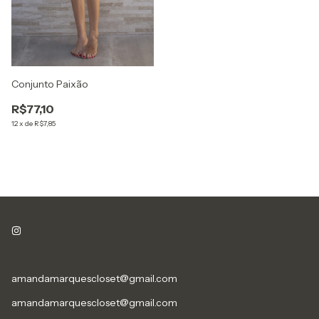
Conjunto Paixão
R$77,10
12
x
de
R$7,85
amandamarquescloset@gmail.com
amandamarquescloset@gmail.com