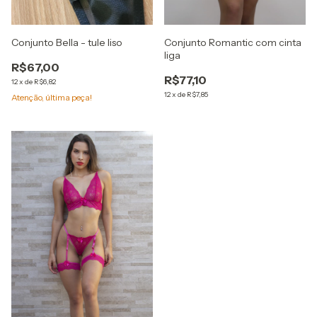
Conjunto Bella - tule liso
Conjunto Romantic com cinta
liga
R$67,00
R$77,10
12
x
de
R$6,82
12
x
de
R$7,85
Atenção, última peça!