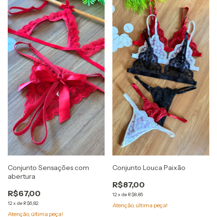
Conjunto Sensações com
Conjunto Louca Paixão
abertura
R$87,00
R$67,00
12
x
de
R$8,85
12
x
de
R$6,82
Atenção, última peça!
Atenção, última peça!