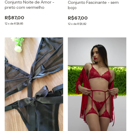
Conjunto Noite de Amor -
Conjunto Fascinante - sem
preto com vermelho
bojo
R$87,00
R$67,00
12
x
de
R$8,85
12
x
de
R$6,82