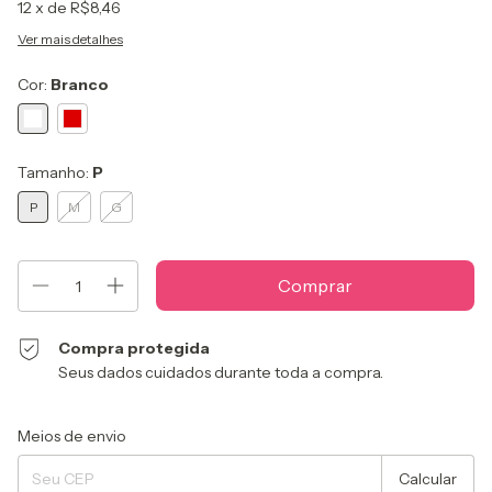
12
x de
R$8,46
Ver mais detalhes
Cor:
Branco
Tamanho:
P
P
M
G
Compra protegida
Seus dados cuidados durante toda a compra.
Entregas para o CEP:
Alterar CEP
Meios de envio
Calcular