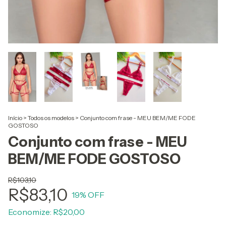
Início
>
Todos os modelos
>
Conjunto com frase - MEU BEM/ME FODE
GOSTOSO
Conjunto com frase - MEU
BEM/ME FODE GOSTOSO
R$103,10
R$83,10
19
% OFF
Economize:
R$20,00