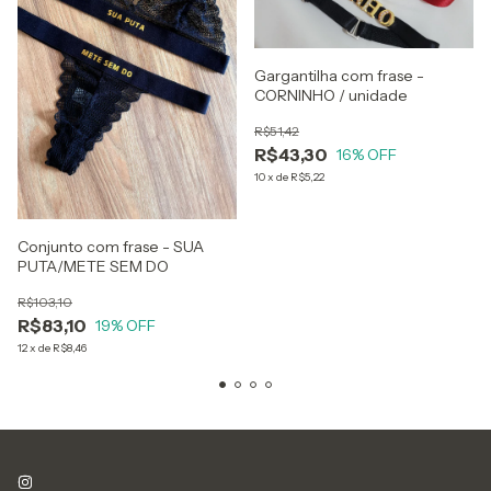
Gargantilha com frase -
CORNINHO / unidade
R$51,42
R$43,30
16
% OFF
10
x
de
R$5,22
Conjunto com frase - SUA
PUTA/METE SEM DO
R$103,10
R$83,10
19
% OFF
12
x
de
R$8,46