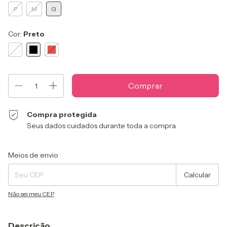
P
M
G
Cor:
Preto
Compra protegida
Seus dados cuidados durante toda a compra.
Entregas para o CEP:
Alterar CEP
Meios de envio
Calcular
Não sei meu CEP
Descrição