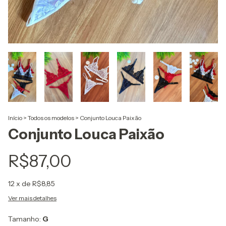
Início
>
Todos os modelos
>
Conjunto Louca Paixão
Conjunto Louca Paixão
R$87,00
12
x de
R$8,85
Ver mais detalhes
Tamanho:
G