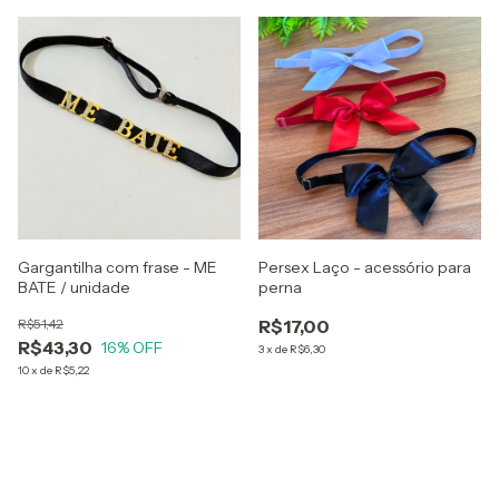
Gargantilha com frase - ME
Persex Laço - acessório para
BATE / unidade
perna
R$51,42
R$17,00
R$43,30
16
% OFF
3
x
de
R$6,30
10
x
de
R$5,22