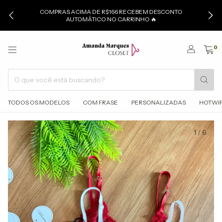
COMPRAS ACIMA DE R$166 RECEBEM DESCONTO
AUTOMÁTICO NO CARRINHO 🔥
0
TODOS OS MODELOS
COM FRASE
PERSONALIZADAS
HOTWI
1
/
6