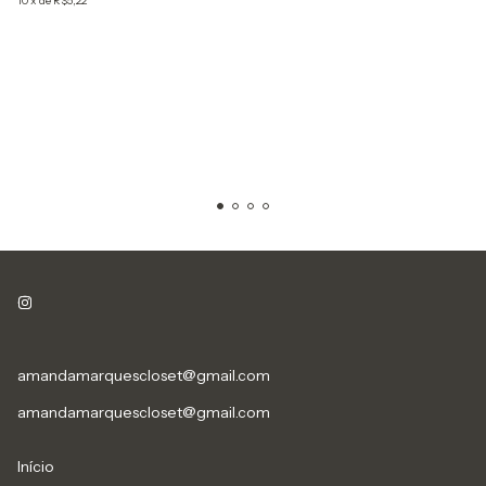
10
x
de
R$5,22
amandamarquescloset@gmail.com
amandamarquescloset@gmail.com
Início