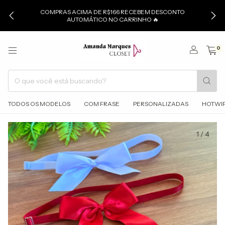
COMPRAS ACIMA DE R$166 RECEBEM DESCONTO
AUTOMÁTICO NO CARRINHO 🔥
0
TODOS OS MODELOS
COM FRASE
PERSONALIZADAS
HOTWI
1
/
4