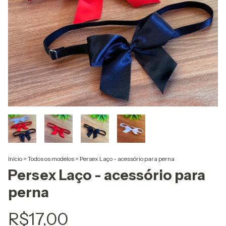
Início
>
Todos os modelos
>
Persex Laço - acessório para perna
Persex Laço - acessório para
perna
R$17,00