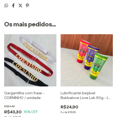
Os mais pedidos...
Gargantilha com frase -
Lubrificante beijável
CORNINHO / unidade
Bubbalove Love Lub 60g - La
Pimienta (unidade)
R$51,42
R$24,90
Validade:2028
R$43,30
16
% OFF
5
x
de
R$5,69