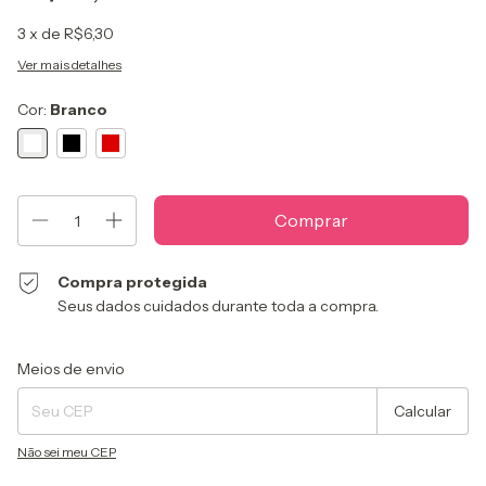
3
x de
R$6,30
Ver mais detalhes
Cor:
Branco
Compra protegida
Seus dados cuidados durante toda a compra.
Entregas para o CEP:
Alterar CEP
Meios de envio
Calcular
Não sei meu CEP