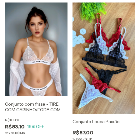
Conjunto com frase - TIRE
COM CARINHO/FODE COM
VONTADE
R$103,10
Conjunto Louca Paixão
R$83,10
19
% OFF
R$87,00
12
x
de
R$8,46
12
x
de
R$8,85