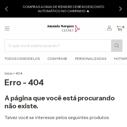
COMPRAS ACIMA DE R$166 RECEBEM DESCONTO
AUTOMÁTICO NO CARRINHO 🔥
0
TODOS OS MODELOS
COM FRASE
PERSONALIZADAS
HOTWI
Início
>
404
Erro - 404
A página que você está procurando
não existe.
Talvez você se interesse pelos seguintes produtos.