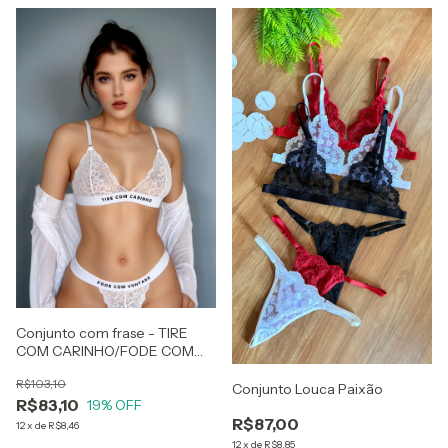
Conjunto com frase - TIRE
COM CARINHO/FODE COM
VONTADE
R$103,10
Conjunto Louca Paixão
R$83,10
19
% OFF
R$87,00
12
x
de
R$8,46
12
x
de
R$8,85