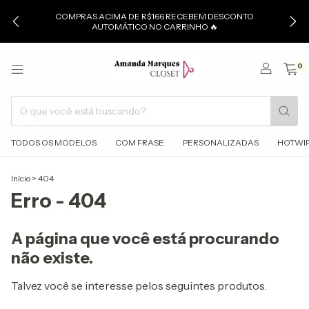
COMPRAS ACIMA DE R$166 RECEBEM DESCONTO
AUTOMÁTICO NO CARRINHO 🔥
0
TODOS OS MODELOS
COM FRASE
PERSONALIZADAS
HOTWI
Início
>
404
Erro - 404
A página que você está procurando
não existe.
Talvez você se interesse pelos seguintes produtos.